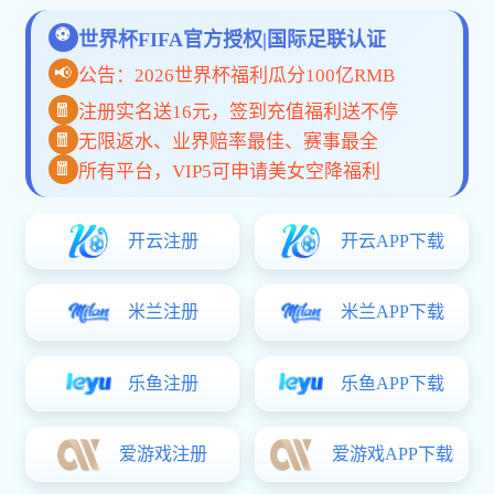
追梦与卡布的碰撞引发雷霆高层指
示文班的未来归属谁来决定