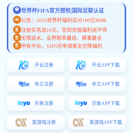
斯基拉透露科莫对贡萨洛加西亚和
帕拉西奥斯的浓厚兴趣