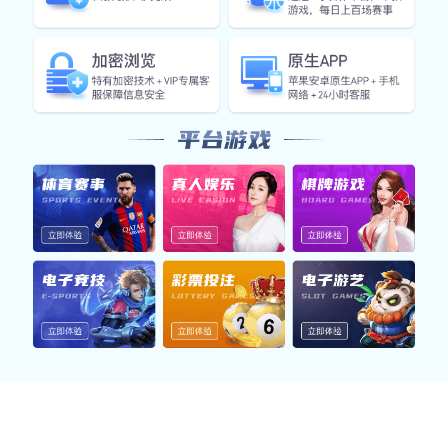
同以往的斗志。他们不仅吸引了一些优秀的新援，同
时还加强了青训体系，为未来的发展储备人才。这样
的背景为接下来的比赛埋下了伏笔，让人期待他们能
在赛季中取得佳绩。
2、比赛过程与关键时刻
此次客场对阵某劲旅的比赛，是辽宁铁人队本赛季的
重要节点。在开局阶段，两队均表现出了极强的竞争
欲望。双方都试图通过快速传递和高压逼抢来控制比
赛节奏，而辽宁铁人在防守端显示出了极大的韧性，
多次化解对方锋线球员的进攻。
比赛进行到第70分钟时，局势发生了戏剧性的变化。
当时辽宁铁人凭借一次精彩配合打破僵局，打入全场
唯一进球。这个进球不仅点燃了现场观众的热情，更