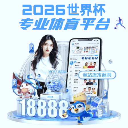
注册入口
全天更新 ·
星空官方在线登
录
赛事实时同步
无论您身在何处，
星空官方在线登录APP
为您带来
高速、高清、稳定的观赛体验。
下载客户端
网页端访问