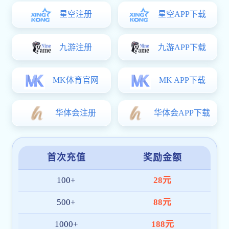
2026-07-03 04:00
42 次阅读
首页
/
体育快讯
本文将围绕《队报》对巴黎圣日耳曼三名球员的高度
赞扬展开分析，着重讨论登贝莱、K77和阿什拉夫在
各自位置上的出色表现和实力。这三位球员不仅在技
术能力上展现出了超群的水平，还在比赛中发挥了关
键作用，为球队的胜利做出了重要贡献。文章将从他
们的个人数据分析、比赛风格特点、对球队战术的适
应情况以及未来发展潜力四个方面进行详细阐述，以
期全面了解这三位球员为何能够获得如此高的评价。
1、个人数据分析