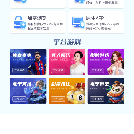
击手，还具备很强的进攻意识。本赛季他已打入数粒
关键进球，同时他的助攻次数也逐渐增多，这些都显
示出他逐渐向全面发展的趋势迈进。
2、比赛风格特点
从比赛风格来看，登贝莱是一名极具创造力和灵活性
的前锋。他善于利用自己的速度与技巧，在面对防守
时总能找到突破口。此外，他喜欢尝试远射，这种不
确定性让对手难以预测，也为球队提供了更多得分机
遇。
K77则呈现出一种硬朗而又果敢的防守风格，他擅长
于一对一防守，并且具有良好的阅读比赛能力。这样
独特的防守方式使他能够迅速判断并扑灭敌方攻击，
有效保护后防线安全。