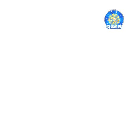
阿什拉夫则是一名极具现代足球理念的全能型选手。
他既可以担任边后卫，又可兼任中场，凭借充沛的体
力与优秀的位置感，在进攻与防守两端都起到至关重
要的作用。在快速反击中，他经常成为发起者，将自
身优势最大化。
3、对球队战术适应
这三名球员不仅各自有着超群实力，更加之与巴黎圣
日耳曼整体战术体系相融合，使得他们表现更加突
出。登贝莱凭借其灵动身姿及精湛脚法，很好地融入
了球队快速反击及控球战术中。他始终保持着积极跑
动，为队友创造空间，从而增强了整个团队的流畅
度。